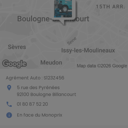
Agrément Auto : S123Z456
place
5 rue des Pyrénées
92100
Boulogne Billancourt
local_phone
01 80 87 52 20
info
En face du Monoprix