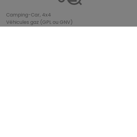
Camping-Car, 4x4
Véhicules gaz (GPL ou GNV)
Véhicules de collection
Quand passer votre contrôle technique
Liens utiles
Contact
Mentions légales
Accès professionnels
Préférences cookies