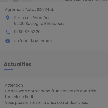
Agrément Auto : S123Z456
place
5 rue des Pyrénées
92100
Boulogne Billancourt
local_phone
01 80 87 52 20
info
En face du Monoprix
Actualités
Attention :
Ce site web correspond à un centre de contrôle
technique fictif.
Vous pouvez tester la prise de rendez-vous.